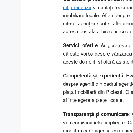
citiți recenzii
și căutați recomand
imobiliare locale. Aflați despre 
site-ul agenției sunt şi alte e
adresa poştală a biroului, cod u
: Asigurați-vă c
Servicii oferite
că este vorba despre vânzarea u
aceste domenii și oferă asisten
: Ev
Competență și experiență
despre agenții din cadrul agenție
piața imobiliară din Ploiești. O 
și înțelegere a pieței locale.
: 
Transparență și comunicare
și a comisioanelor implicate. C
modul în care agenția comunică ș