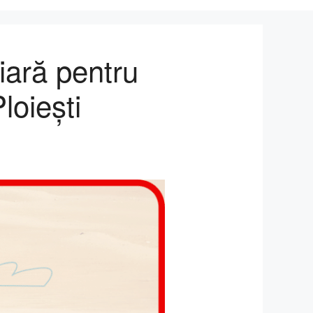
iară pentru
loiești