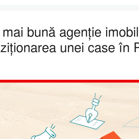
 mai bună agenție imobil
iționarea unei case în P