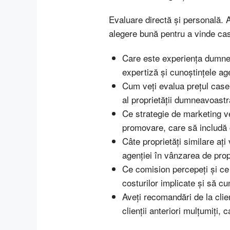
Evaluare directă şi personală. A
alegere bună pentru a vinde ca
Care este experiența dumneav
expertiză și cunoștințele age
Cum veți evalua prețul casei
al proprietății dumneavoastr
Ce strategie de marketing ve
promovare, care să includă c
Câte proprietăți similare aț
agenției în vânzarea de prop
Ce comision percepeți și ce 
costurilor implicate și să cu
Aveți recomandări de la clien
clienții anteriori mulțumiți, 