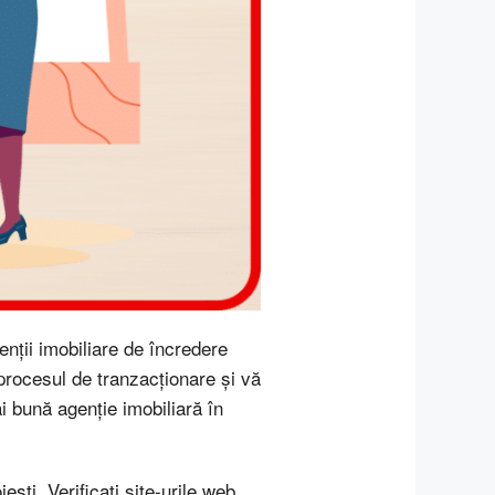
nții imobiliare de încredere
 procesul de tranzacționare și vă
ai bună agenție imobiliară în
ești. Verificați site-urile web,