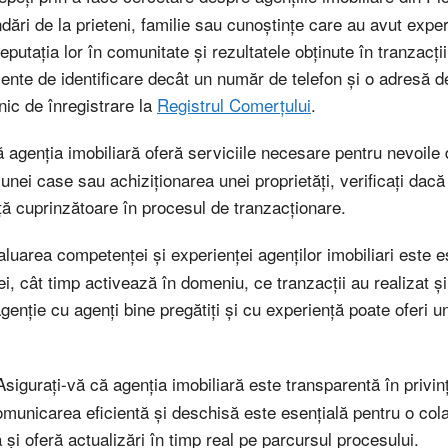
ări de la prieteni, familie sau cunoștințe care au avut exper
reputația lor în comunitate și rezultatele obținute în tranzacții
lemente de identificare decât un număr de telefon şi o adresă
nic de înregistrare la
Registrul Comerțului
.
ă agenția imobiliară oferă serviciile necesare pentru nevoil
nei case sau achiziționarea unei proprietăți, verificați dacă
ță cuprinzătoare în procesul de tranzacționare.
aluarea competenței și experienței agenților imobiliari este es
i, cât timp activează în domeniu, ce tranzacții au realizat și
agenție cu agenți bine pregătiți și cu experiență poate oferi u
Asigurați-vă că agenția imobiliară este transparentă în privi
omunicarea eficientă și deschisă este esențială pentru o cola
i oferă actualizări în timp real pe parcursul procesului.