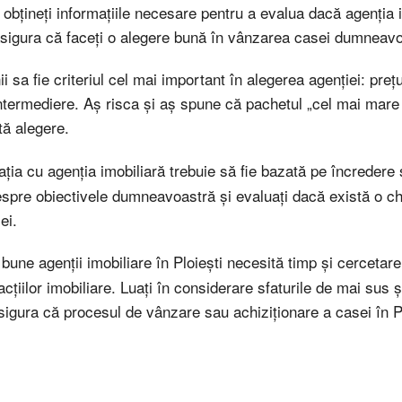
 obțineți informațiile necesare pentru a evalua dacă agenția i
sigura că faceți o alegere bună în vânzarea casei dumneavoa
 sa fie criteriul cel mai important în alegerea agenției: preț
ntermediere. Aş risca și aş spune că pachetul „cel mai mare
tă alegere.
ația cu agenția imobiliară trebuie să fie bazată pe încredere ș
espre obiectivele dumneavoastră și evaluați dacă există o chi
ei.
 bune agenții imobiliare în Ploiești necesită timp și cercetare
țiilor imobiliare. Luați în considerare sfaturile de mai sus ș
sigura că procesul de vânzare sau achiziționare a casei în Pl