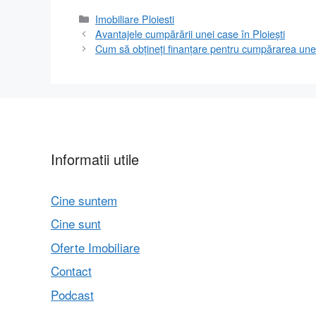
Categorii
Imobiliare Ploiesti
Avantajele cumpărării unei case în Ploiești
Cum să obțineți finanțare pentru cumpărarea unei
Informatii utile
Cine suntem
Cine sunt
Oferte Imobiliare
Contact
Podcast