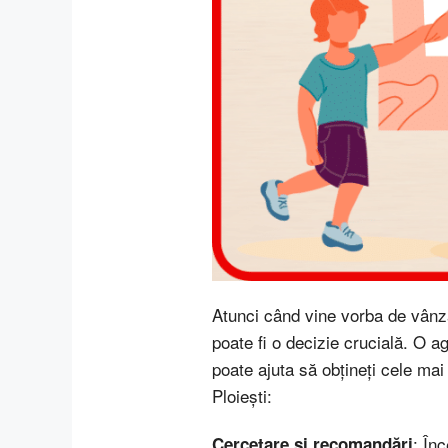
Atunci când vine vorba de vânza
poate fi o decizie crucială. O a
poate ajuta să obțineți cele mai
Ploiești:
: Înc
Cercetare și recomandări