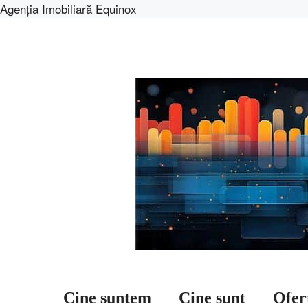
Agenția Imobiliară Equinox
Sari
la
conținut
Cine suntem
Cine sunt
Ofer