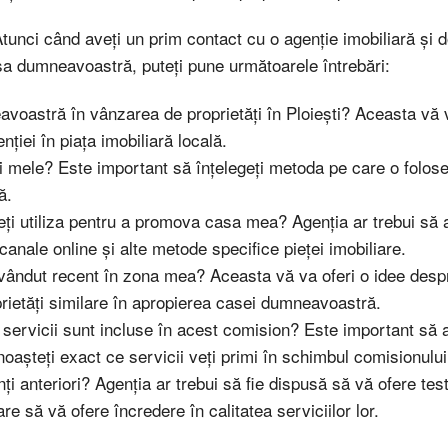
tunci când aveți un prim contact cu o agenție imobiliară și do
sa dumneavoastră, puteți pune următoarele întrebări:
oastră în vânzarea de proprietăți în Ploiești? Aceasta vă v
nției în piața imobiliară locală.
 mele? Este important să înțelegeți metoda pe care o foloses
ă.
ți utiliza pentru a promova casa mea? Agenția ar trebui să a
anale online și alte metode specifice pieței imobiliare.
i vândut recent în zona mea? Aceasta vă va oferi o idee desp
rietăți similare în apropierea casei dumneavoastră.
servicii sunt incluse în acest comision? Este important să a
noașteți exact ce servicii veți primi în schimbul comisionulu
ți anteriori? Agenția ar trebui să fie dispusă să vă ofere tes
care să vă ofere încredere în calitatea serviciilor lor.