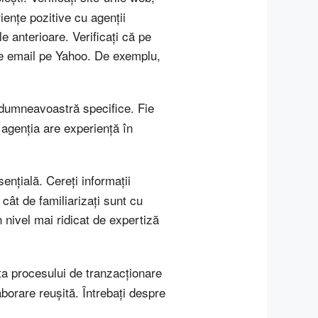
iențe pozitive cu agenții
le anterioare. Verificați că pe
 de email pe Yahoo. De exemplu,
e dumneavoastră specifice. Fie
 agenția are experiență în
ențială. Cereți informații
 cât de familiarizați sunt cu
n nivel mai ridicat de expertiză
nța procesului de tranzacționare
borare reușită. Întrebați despre