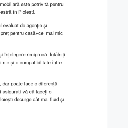
mobiliară este potrivită pentru
stră în Ploiești.
ul evaluat de agenție și
 preț pentru casă+cel mai mic
i înțelegere reciprocă. Întâlniți
mie și o compatibilitate între
, dar poate face o diferență
i asigurați-vă că faceți o
oiești decurge cât mai fluid și