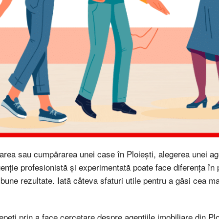
rea sau cumpărarea unei case în Ploiești, alegerea unei age
genție profesionistă și experimentată poate face diferența în
 bune rezultate. Iată câteva sfaturi utile pentru a găsi cea m
epeți prin a face cercetare despre agențiile imobiliare din Ploi