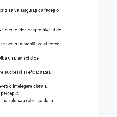
riți să vă asigurați că faceți o
a oferi o idee despre nivelul de
c pentru a stabili prețul corect
ibă un plan solid de
re succesul și eficacitatea
veți o înțelegere clară a
i perceput.
timoniale sau referințe de la