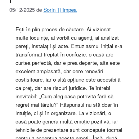
05/12/2025
de
Sorin Țilimpea
Ești în plin proces de căutare. Ai vizionat
multe locuințe, ai vorbit cu agenți, ai analizat
pereți, instalații și acte. Entuziasmul inițial s-a
transformat treptat în confuzie: o casă are
curtea perfectă, dar e prea departe, alta este
excelent amplasată, dar cere renovări
costisitoare, iar o altă opțiune este accesibilă
ca preț, dar are riscuri juridice. Te întrebi
inevitabil: „Cum aleg casa potrivită fără să
regret mai târziu?” Răspunsul nu stă doar în
intuiție, ci și în organizare. La vizionări, o
casă poate genera multă emoție pozitivă, iar
tehnicile de prezentare sunt concepute tocmai
pentru a accentua aceste emoții. Însă, după