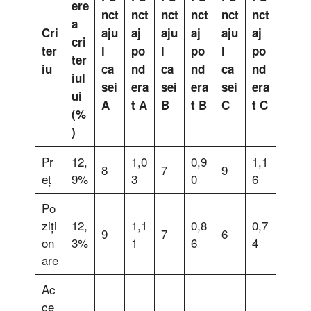
ere
nct
nct
nct
nct
nct
nct
a
Cri
aju
aj
aju
aj
aju
aj
cri
ter
l
po
l
po
l
po
ter
iu
ca
nd
ca
nd
ca
nd
iul
sei
era
sei
era
sei
era
ui
A
t A
B
t B
C
t C
(%
)
Pr
12,
1,0
0,9
1,1
8
7
9
eț
9%
3
0
6
Po
ziți
12,
1,1
0,8
0,7
9
7
6
on
3%
1
6
4
are
Ac
ce