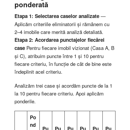
ponderată
—
Etapa 1: Selectarea caselor analizate
Aplicăm criteriile eliminatorii și rămânem cu
2–4 imobile care merită analiză detaliată.
Etapa 2: Acordarea punctajelor fiecărei
Pentru fiecare imobil vizionat (Casa A, B
case
și C), atribuim puncte între 1 și 10 pentru
fiecare criteriu, în funcție de cât de bine este
îndeplinit acel criteriu.
Analizăm trei case și acordăm puncte de la 1
la 10 pentru fiecare criteriu. Apoi aplicăm
ponderile.
Po
nd
Pu
Pu
Pu
Pu
Pu
Pu