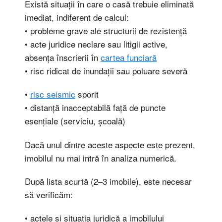
Există situații în care o casă trebuie eliminată
imediat, indiferent de calcul:
• probleme grave ale structurii de rezistență
• acte juridice neclare sau litigii active,
absența înscrierii în
cartea funciară
• risc ridicat de inundații sau poluare severă
•
risc seismic
sporit
• distanță inacceptabilă față de puncte
esențiale (serviciu, școală)
Dacă unul dintre aceste aspecte este prezent,
imobilul nu mai intră în analiza numerică.
După lista scurtă (2–3 imobile), este necesar
să verificăm:
• actele și situația juridică a imobilului