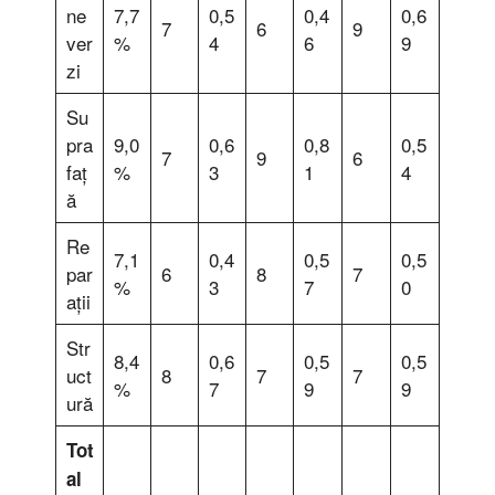
ne
7,7
0,5
0,4
0,6
7
6
9
ver
%
4
6
9
zi
Su
pra
9,0
0,6
0,8
0,5
7
9
6
faț
%
3
1
4
ă
Re
7,1
0,4
0,5
0,5
par
6
8
7
%
3
7
0
ații
Str
8,4
0,6
0,5
0,5
uct
8
7
7
%
7
9
9
ură
Tot
al