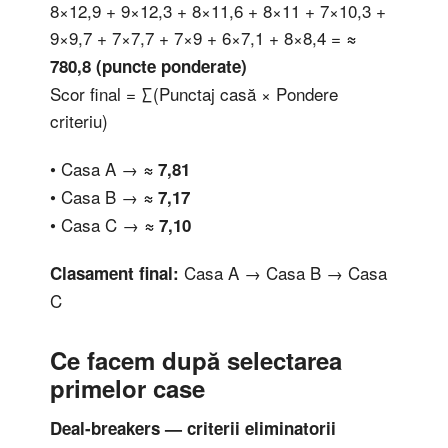
8×12,9 + 9×12,3 + 8×11,6 + 8×11 + 7×10,3 +
9×9,7 + 7×7,7 + 7×9 + 6×7,1 + 8×8,4 =
≈
780,8 (puncte ponderate)
Scor final = ∑(Punctaj casă × Pondere
criteriu)
• Casa A →
≈ 7,81
• Casa B →
≈ 7,17
• Casa C →
≈ 7,10
Casa A → Casa B → Casa
Clasament final:
C
Ce facem după selectarea
primelor case
Deal-breakers — criterii eliminatorii