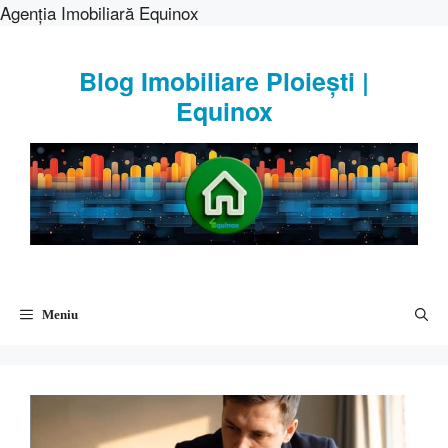
Agenția Imobiliară Equinox
Sari
la
Blog Imobiliare Ploiești |
conținut
Equinox
Meniu