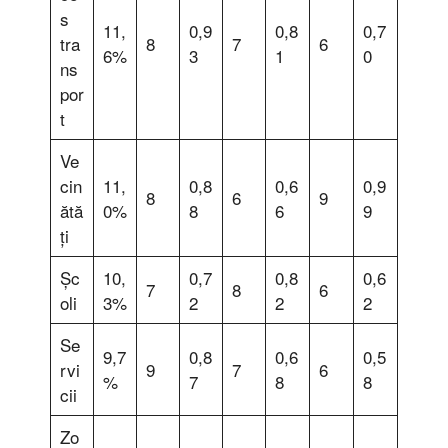
s
11,
0,9
0,8
0,7
tra
8
7
6
6%
3
1
0
ns
por
t
Ve
cin
11,
0,8
0,6
0,9
8
6
9
ătă
0%
8
6
9
ți
Șc
10,
0,7
0,8
0,6
7
8
6
oli
3%
2
2
2
Se
9,7
0,8
0,6
0,5
rvi
9
7
6
%
7
8
8
cii
Zo