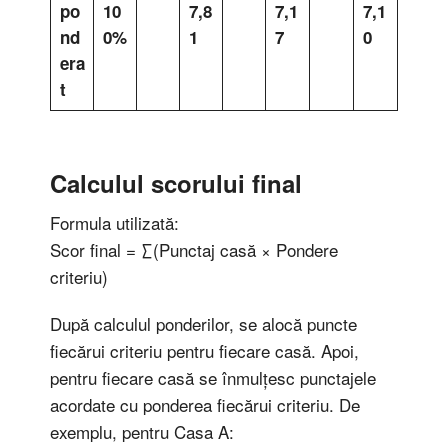
po
10
7,8
7,1
7,1
nd
0%
1
7
0
era
t
Calculul scorului final
Formula utilizată:
Scor final = ∑(Punctaj casă × Pondere
criteriu)
După calculul ponderilor, se alocă puncte
fiecărui criteriu pentru fiecare casă. Apoi,
pentru fiecare casă se înmulțesc punctajele
acordate cu ponderea fiecărui criteriu. De
exemplu, pentru Casa A: