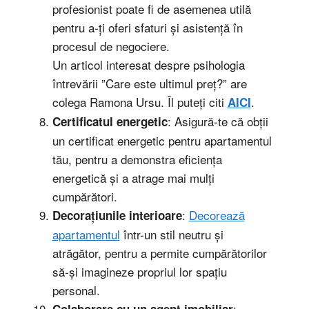
profesionist poate fi de asemenea utilă
pentru a-ți oferi sfaturi și asistență în
procesul de negociere.
Un articol interesat despre psihologia
întrevării ”Care este ultimul preț?” are
colega Ramona Ursu. Îl puteți citi
.
AICI
: Asigură-te că obții
Certificatul energetic
un certificat energetic pentru apartamentul
tău, pentru a demonstra eficiența
energetică și a atrage mai mulți
cumpărători.
:
Decorează
Decorațiunile interioare
apartamentul
într-un stil neutru și
atrăgător, pentru a permite cumpărătorilor
să-și imagineze propriul lor spațiu
personal.
:
Colaborare cu un agent imobiliar