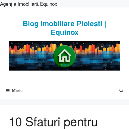
Agenția Imobiliară Equinox
Sari
la
Blog Imobiliare Ploiești |
conținut
Equinox
Meniu
10 Sfaturi pentru