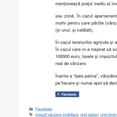
menţionează preţul mediu al imob
sau zonă. În cazul apartamentel
motiv pentru care părţile (vânz
(şi unul, şi celălalt).
În cazul terenurilor agricole şi 
În cazul care m-a inspirat să sc
100000 euro, taxele şi impozitul
real de vânzare.
Înainte a “bate palma”, vânzător
pe fiecare şi numai apoi să deci
Facebook
Categorii
Fiscalitate
Etichete
impozit vanzare imobiliara
,
pret paduri
,
pret teren