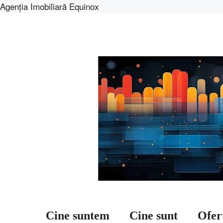
Agenția Imobiliară Equinox
Sari
la
conținut
Cine suntem
Cine sunt
Ofer