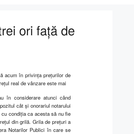
rei ori faţă de
lă acum în privinţa preţurilor de
 preţul real de vânzare este mai
au în considerare atunci când
ozitul cât şi onorariul notarului
, cu condiţia ca acesta să nu fie
eţul din grilă. Grila de preţuri a
ra Notarilor Publici în care se