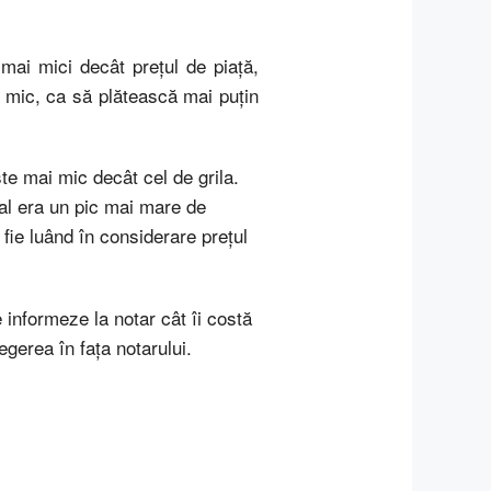
 mai mici decât preţul de piaţă,
i mic, ca să plătească mai puţin
ste mai mic decât cel de grila.
eal era un pic mai mare de
 fie luând în considerare preţul
 informeze la notar cât îi costă
egerea în faţa notarului.