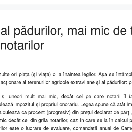
l pădurilor, mai mic de t
 notarilor
ulte ori piaţa (şi viaţa) o ia înaintea legilor. Aşa se întâmp
acţionare al terenurilor agricole extravilane şi al pădurilor:
 şi uneori mult mai mic, decât cel pe care notarii îl i
ulează impozitul şi propriul onorariu. Legea spune că atât imp
alculează ca procent (progresiv) din preţul declarat de părţi
ic decât cel din grila notarilor, caz în care se ia în calcul pr
rilor este o lucrare de evaluare, comandată anual de Came