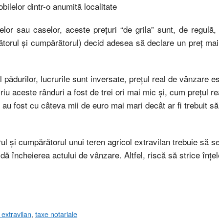
ilelor dintr-o anumită localitate
or sau caselor, aceste preţuri “de grila” sunt, de regulă,
ătorul şi cumpărătorul) decid adesea să declare un preţ ma
al pădurilor, lucrurile sunt inversate, preţul real de vânzare e
riu aceste rânduri a fost de trei ori mai mic şi, cum preţul r
 au fost cu câteva mii de euro mai mari decât ar fi trebuit să
ul şi cumpărătorul unui teren agricol extravilan trebuie să se
dă încheierea actului de vânzare. Altfel, riscă să strice înţel
 extravilan
,
taxe notariale