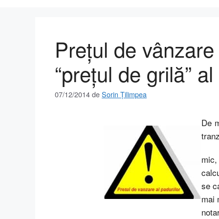
Preţul de vânzare a
“preţul de grilă” al
07/12/2014
de
Sorin Țilimpea
De m
tranz
mic,
calc
se c
mai m
nota