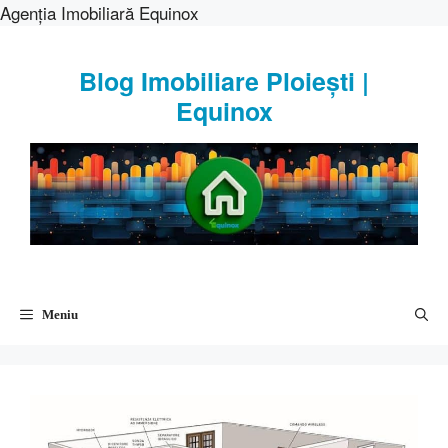
Agenția Imobiliară Equinox
Sari
la
Blog Imobiliare Ploiești |
conținut
Equinox
Meniu