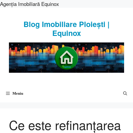
Agenția Imobiliară Equinox
Sari
la
Blog Imobiliare Ploiești |
conținut
Equinox
Meniu
Ce este refinanțarea