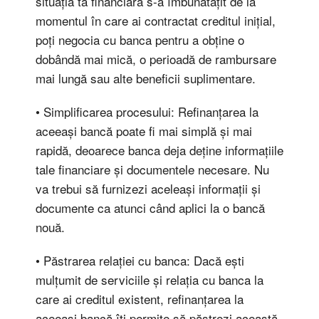
situația ta financiară s-a îmbunătățit de la
momentul în care ai contractat creditul inițial,
poți negocia cu banca pentru a obține o
dobândă mai mică, o perioadă de rambursare
mai lungă sau alte beneficii suplimentare.
• Simplificarea procesului: Refinanțarea la
aceeași bancă poate fi mai simplă și mai
rapidă, deoarece banca deja deține informațiile
tale financiare și documentele necesare. Nu
va trebui să furnizezi aceleași informații și
documente ca atunci când aplici la o bancă
nouă.
• Păstrarea relației cu banca: Dacă ești
mulțumit de serviciile și relația cu banca la
care ai creditul existent, refinanțarea la
aceeași bancă îți permite să păstrezi această