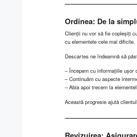
Ordinea: De la simp
Clienții nu vor să fie copleșiți 
cu elementele cele mai dificile.
Descartes ne îndeamnă să păst
– Începem cu informațiile ușor d
– Continuăm cu aspecte intermedi
– Abia apoi trecem la elementele
Această progresie ajută clientul 
Revizuirea: Asigurarea