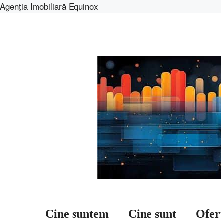
Agenția Imobiliară Equinox
Sari
la
conținut
Cine suntem
Cine sunt
Ofer