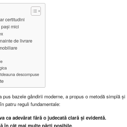
r certitudini
 pași mici
ex
înainte de livrare
mobiliare
le
gica
întotdeauna descompuse
te
a pus bazele gândirii moderne, a propus o metodă simplă și r
în patru reguli fundamentale:
va ca adevărat fără o judecată clară și evidentă.
ă în cât mai multe părți posibile.