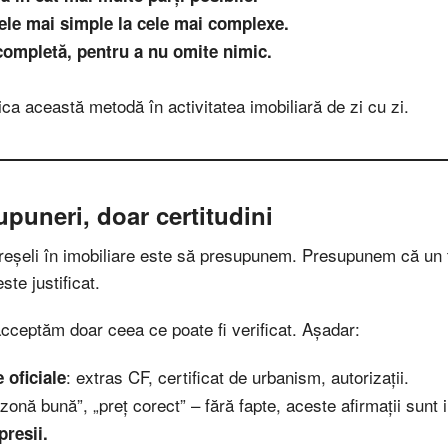
 cele mai simple la cele mai complexe.
completă, pentru a nu omite nimic.
a această metodă în activitatea imobiliară de zi cu zi.
upuneri, doar certitudini
reșeli în imobiliare este să presupunem. Presupunem că un t
te justificat.
cceptăm doar ceea ce poate fi verificat. Așadar:
: extras CF, certificat de urbanism, autorizații.
 oficiale
„zonă bună”, „preț corect” – fără fapte, aceste afirmații sunt i
resii.