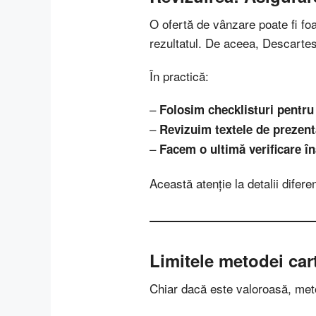
O ofertă de vânzare poate fi fo
rezultatul. De aceea, Descartes 
În practică:
–
Folosim checklisturi pentru 
–
Revizuim textele de prezenta
–
Facem o ultimă verificare î
Această atenție la detalii difere
Limitele metodei car
Chiar dacă este valoroasă, meto