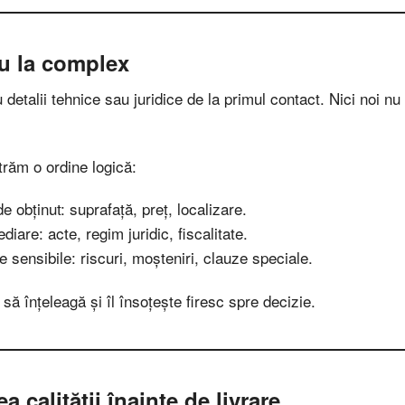
lu la complex
cu detalii tehnice sau juridice de la primul contact. Nici noi 
răm o ordine logică:
e obținut: suprafață, preț, localizare.
are: acte, regim juridic, fiscalitate.
 sensibile: riscuri, moșteniri, clauze speciale.
să înțeleagă și îl însoțește firesc spre decizie.
 calității înainte de livrare