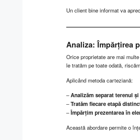
Un client bine informat va aprec
Analiza: Împărțirea 
Orice proprietate are mai multe 
le tratăm pe toate odată, riscă
Aplicând metoda carteziană:
–
Analizăm separat terenul și
–
Tratăm fiecare etapă distinc
–
Împărțim prezentarea în elem
Această abordare permite o înțel