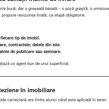
arte bună, dar o greșeală banală – o poză greșită, o omisiune
propune revizuirea finală, ca etapă obligatorie.
fiecare tip de imobil.
re, contractele, datele din site.
nainte de publicare sau semnare.
nțiază un agent bun de unul superficial.
teziene în imobiliare
da carteziană are limite atunci când este aplicată în teren.