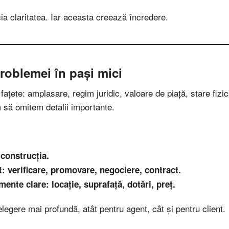
ia claritatea. Iar aceasta creează încredere.
problemei în pași mici
fațete: amplasare, regim juridic, valoare de piață, stare fizic
m să omitem detalii importante.
 construcția.
t: verificare, promovare, negociere, contract.
ente clare: locație, suprafață, dotări, preț.
egere mai profundă, atât pentru agent, cât și pentru client.