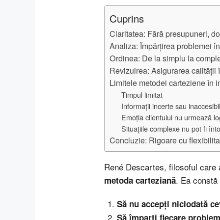
Cuprins
Claritatea: Fără presupuneri, doa
Analiza: Împărțirea problemei în
Ordinea: De la simplu la compl
Revizuirea: Asigurarea calității 
Limitele metodei carteziene în i
Timpul limitat
Informații incerte sau inaccesibi
Emoția clientului nu urmează lo
Situațiile complexe nu pot fi 
Concluzie: Rigoare cu flexibilita
René Descartes, filosoful care 
. Ea constă 
metoda carteziană
Să nu accepți niciodată ce
Să împarți fiecare problem